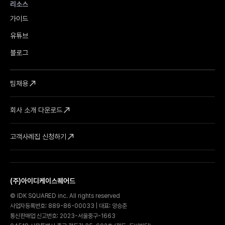
리소스
가이드
유튜브
블로그
call_made
팀채용
call_made
회사 소개 다운로드
call_made
고객사례집 신청하기
(주)아이디케이스퀘어드
© IDK SQUARED inc. All rights reserved
사업자등록번호: 889-86-00033 | 대표: 양승준
통신판매업 신고번호: 2023-서울중구-1663