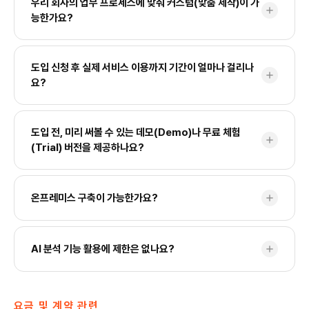
우리 회사의 업무 프로세스에 맞춰 커스텀(맞춤 제작)이 가
add
(Oracle, MSSQL, MySQL, PostgreSQL 등)를 지원합니다.
능한가요?
Google Sheets, Excel, CSV 등 파일 기반 데이터 소스 연동도
가능하며, 사내 ERP·MES·CRM 시스템과의 커스텀 연동 역시 전
네, HEARTCOUNT는 고객사별 업무 특성과 KPI 구조에 맞게 대
담 기술팀이 지원합니다.
도입 신청 후 실제 서비스 이용까지 기간이 얼마나 걸리나
add
시보드 템플릿 및 AI 분석 시나리오를 맞춤 구성해 드립니다. 전담
요?
BI 컨설턴트가 온보딩 과정에서 함께 요구사항을 정의하고 구현합
니다.
최소 기간은 3주로, 데이터 규모, 연동할 시스템의 복잡도에 따라
도입 전, 미리 써볼 수 있는 데모(Demo)나 무료 체험
add
소요 기간이 달라집니다. 사업 담당자가 프로젝트 전 과정을 안내
(Trial) 버전을 제공하나요?
해 드립니다.
네, 도입 문의 신청 시 전담 컨설턴트와 함께하는 맞춤형 데모 세션
온프레미스 구축이 가능한가요?
add
을 제공합니다. 추가로 실제 업무 데이터를 활용한 사전 검증
(POC) 진행도 상담을 통해 지원하고 있으니, 위 문의 폼을 통해 편
하게 신청해 주세요.
네, 지원합니다. 데이터를 외부 클라우드에 전송할 수 없는 금융·공
AI 분석 기능 활용에 제한은 없나요?
add
공·제조 기관의 보안 정책에 맞춤화된 사내 서버(On-Premise) 구
축 환경을 제공합니다. 퍼블릭 클라우드(SaaS) 방식뿐만 아니라,
고객사가 이미 사용 중인 자체 프라이빗 클라우드(AWS, Azure,
HEARTCOUNT의 AI 기능(자연어 질의 및 AI 플레이북 분석)은
요금 및 계약 관련
NCP, GCP 등) 내부 배포 및 사내 독립 서버 구축 환경을 모두 제
모든 유저에게 안정적인 고성능 환경을 제공하기 위해 일간 크레딧