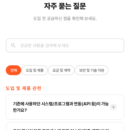
자주 묻는 질문
도입 전 궁금하신 점을 확인해 보세요.
search
전체
도입 및 제품
요금 및 계약
보안 및 기술 지원
도입 및 제품 관련
기존에 사용하던 시스템/프로그램과 연동(API 등)이 가능
add
한가요?
네, HEARTCOUNT는 RESTful API와 다양한 DB 커넥터