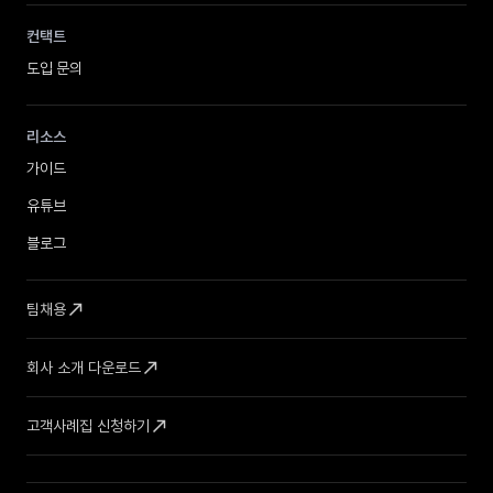
컨택트
도입 문의
리소스
가이드
유튜브
블로그
call_made
팀채용
call_made
회사 소개 다운로드
call_made
고객사례집 신청하기