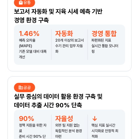
local_mall
유통
보고서 자동화 및 지육 시세 예측 기반
경영 환경 구축
1.46%
자동화
경영 통합
예측 오차율
20개 이상의 보고서
파편화된 지표
(MAPE)
수기 관리 업무 자동
실시간 통합 모니터
기존 모델 대비 대폭
화
링
개선
corporate_fare
공공
실무 중심의 데이터 활용 환경 구축 및
데이터 추출 시간 90% 단축
90%
자율성
↓
정책 지원을 위한 자
외부 팀 지원 없는
핵심 지표 실시간
료
독립적인 분석 환경
시각화로 안정적 최
준비 시간 90% 단
마련
적화