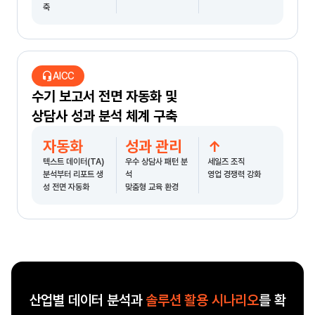
축
headset_mic
AICC
수기 보고서 전면 자동화 및
상담사 성과 분석 체계 구축
자동화
성과 관리
↑
텍스트 데이터(TA)
우수 상담사 패턴 분
세일즈 조직
분석부터 리포트 생
석
영업 경쟁력 강화
성 전면 자동화
맞춤형 교육 환경
산업별 데이터 분석과
솔루션 활용 시나리오
를 확