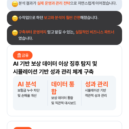
분석 결과가
실제 운영과 관리 전략
으로 자연스럽게 이어졌습니다.
수작업으로 하던
보고와 분석이 훨씬 간편
해졌습니다.
구축부터 운영까지
믿고 맡길 수 있는,
실질적인 비즈니스 파트너
였습니다.
account_balance
금융
AI 기반 보상 데이터 이상 징후 탐지 및
시뮬레이션 기반 성과 관리 체계 구축
AI 분석
데이터 통
성과 관리
합
보험금 누수 차단
시뮬레이션 기반
및 손해율 개선
객관적 성과 관리
보상 데이터 통합
및 직관적 대시보드